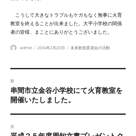
こうして大きなトラブルもケガもなく無事に火育
教室を終えることが出来ました。大平小学校の関係
者の皆様、まことにありがとうございました。
投
admin
投
2014年2月20日
カ
未来創造委員会の活動
稿
稿
テ
者
日:
ゴ
リ
ー
投
前
稿
串間市立金谷小学校にて火育教室を
前
開催いたしました。
の
ナ
投
ビ
稿:
ゲ
次
平成２５年度周知文書プレゼントク
次